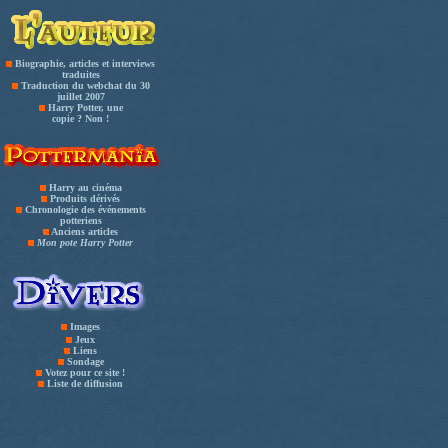
Biographie, articles et interviews
traduites
Traduction du webchat du 30
juillet 2007
Harry Potter, une
copie ? Non !
Harry au cinéma
Produits dérivés
Chronologie des événements
potteriens
Anciens articles
Mon pote Harry Potter
Images
Jeux
Liens
Sondage
Votez pour ce site !
Liste de diffusion