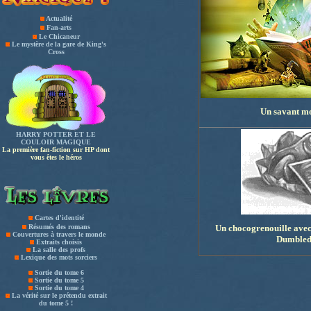
Actualité
Fan-arts
Le Chicaneur
Le mystère de la gare de King's
Cross
Un savant mo
HARRY POTTER ET LE
COULOIR MAGIQUE
La première fan-fiction sur HP dont
vous êtes le héros
Cartes d'identité
Résumés des romans
Un chocogrenouille avec
Couvertures à travers le monde
Dumbled
Extraits choisis
La salle des profs
Lexique des mots sorciers
Sortie du tome 6
Sortie du tome 5
Sortie du tome 4
La vérité sur le prétendu extrait
du tome 5 !