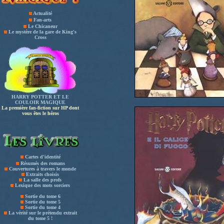
Actualité
Fan-arts
Le Chicaneur
Le mystère de la gare de King's
Cross
HARRY POTTER ET LE
COULOIR MAGIQUE
La première fan-fiction sur HP dont
vous êtes le héros
Cartes d'identité
Résumés des romans
Couvertures à travers le monde
Extraits choisis
La salle des profs
Lexique des mots sorciers
Sortie du tome 6
Sortie du tome 5
Sortie du tome 4
La vérité sur le prétendu extrait
du tome 5 !