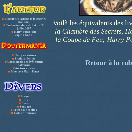
Biographie, articles et interviews
Voilà les équivalents des li
traduites
Traduction du webchat du 30
juillet 2007
la Chambre des Secrets, Ha
Harry Potter, une
copie ? Non !
,
la Coupe de Feu
Harry Po
Harry au cinéma
Produits dérivés
Retour à la rub
Chronologie des événements
potteriens
Anciens articles
Mon pote Harry Potter
Images
Jeux
Liens
Sondage
Votez pour ce site !
Liste de diffusion