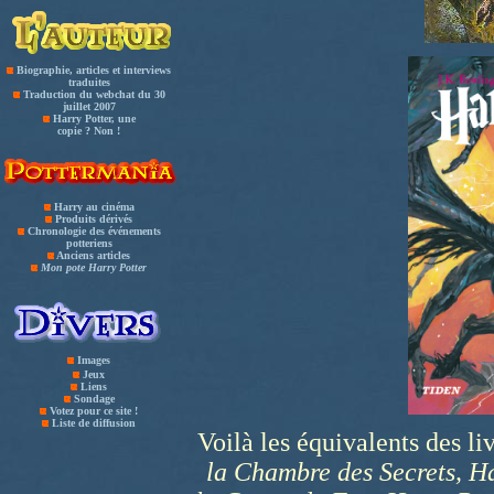
Biographie, articles et interviews
traduites
Traduction du webchat du 30
juillet 2007
Harry Potter, une
copie ? Non !
Harry au cinéma
Produits dérivés
Chronologie des événements
potteriens
Anciens articles
Mon pote Harry Potter
Images
Jeux
Liens
Sondage
Votez pour ce site !
Liste de diffusion
Voilà les équivalents des li
la Chambre des Secrets, Ha