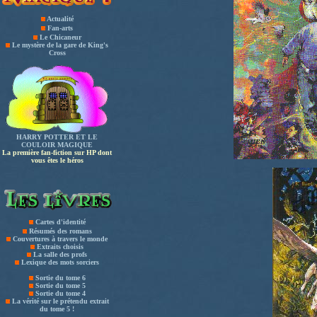
Actualité
Fan-arts
Le Chicaneur
Le mystère de la gare de King's
Cross
HARRY POTTER ET LE
COULOIR MAGIQUE
La première fan-fiction sur HP dont
vous êtes le héros
Cartes d'identité
Résumés des romans
Couvertures à travers le monde
Extraits choisis
La salle des profs
Lexique des mots sorciers
Sortie du tome 6
Sortie du tome 5
Sortie du tome 4
La vérité sur le prétendu extrait
du tome 5 !